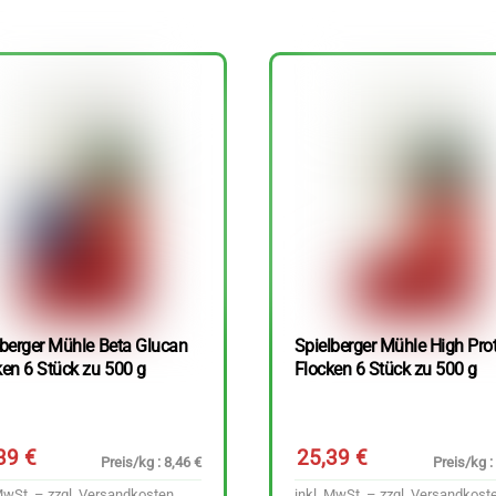
lberger Mühle Beta Glucan
Spielberger Mühle High Pro
ken 6 Stück zu 500 g
Flocken 6 Stück zu 500 g
,39
€
25,39
€
Preis/kg : 8,46 €
Preis/kg :
MwSt. – zzgl.
Versandkosten
inkl. MwSt. – zzgl.
Versandkost