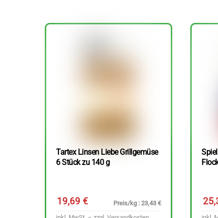
Tartex Linsen Liebe Grillgemüse
Spie
6 Stück zu 140 g
Floc
19,69
€
25
Preis/kg : 23,43 €
inkl. MwSt. – zzgl.
Versandkosten
inkl. 