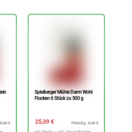
tein
Spielberger Mühle Darm Wohl
Flocken 6 Stück zu 500 g
25,39
€
 8,46 €
Preis/kg : 8,46 €
en
inkl. MwSt. – zzgl.
Versandkosten