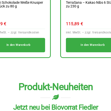
i Schokolade Weiße Knusper
TerraSana – Kakao Nibs 6 St
ück zu 80 g
zu 230 g
19
€
115,89
€
In den Warenkorb
In den Warenkorb
Produkt-Neuheiten
Jetzt neu bei Biovorrat Fiedler