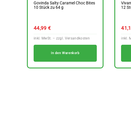
Govinda Salty Caramel Choc Bites
Vivan
10 Stück zu 64 g
12 St
44,99
€
41,
In den Warenkorb