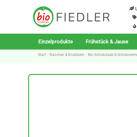
Skip
U
to
content
Einzelprodukte
Frühstück & Jause
Start
Naschen & Knabbern
Bio Schokolade & Schokoliert