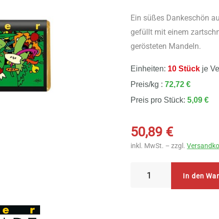
Ein süßes Dankeschön au
gefüllt mit einem zartsc
gerösteten Mandeln.
Einheiten:
10 Stück
je V
Preis/kg :
72,72 €
Preis pro Stück:
5,09 €
50,89
€
inkl. MwSt. – zzgl.
Versandko
Zotter
In den Wa
Schokolade
Danke
10