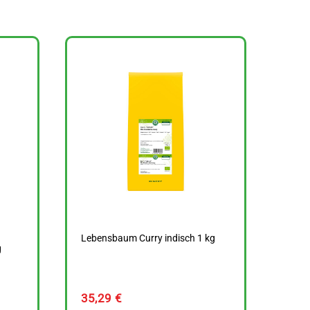
Lebensbaum Curry indisch 1 kg
g
35,29
€