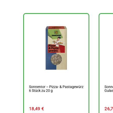
Sonnentor – Pizza- & Pastagewürz
Sonne
6 Stück zu 20 g
Gulas
18,49
€
26,