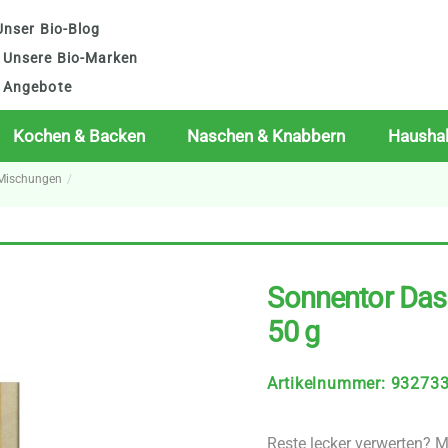
nser Bio-Blog
Unsere Bio-Marken
Angebote
Kochen & Backen
Naschen & Knabbern
Haushal
 Mischungen
Sonnentor Das 
50 g
Artikelnummer
:
93273
Reste lecker verwerten? M