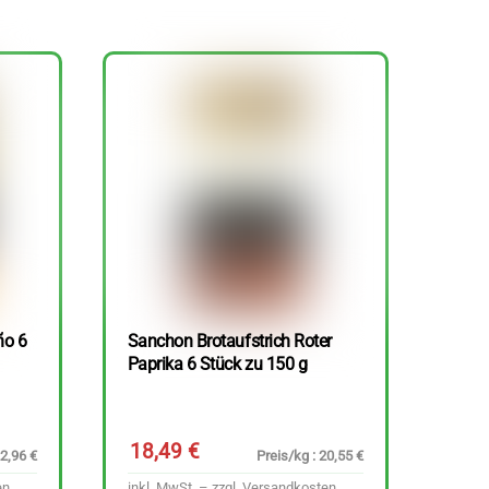
ño 6
Sanchon Brotaufstrich Roter
Paprika 6 Stück zu 150 g
18,49
€
22,96 €
Preis/kg : 20,55 €
en
inkl. MwSt. – zzgl.
Versandkosten