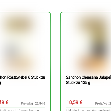
hon Röstzwiebel 6 Stück zu
Sanchon Cheesana Jalape
g
Stück zu 135 g
,49
€
18,59
€
Preis/kg : 22,84 €
Preis/kg : 
MwSt. – zzgl.
Versandkosten
inkl. MwSt. – zzgl.
Versandkost