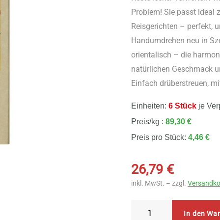
Problem! Sie passt ideal 
Reisgerichten – perfekt,
Handumdrehen neu in Szen
orientalisch – die harmo
natürlichen Geschmack un
Einfach drüberstreuen, mi
Einheiten:
6 Stück
je Ver
Preis/kg :
89,30 €
Preis pro Stück:
4,46 €
26,79
€
inkl. MwSt. – zzgl.
Versandko
Sonnentor
In den Wa