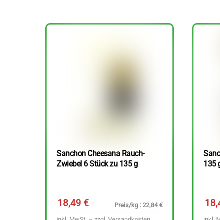
Sanchon Cheesana Rauch-
Sanc
Zwiebel 6 Stück zu 135 g
135 
18,49
€
18
Preis/kg : 22,84 €
inkl. MwSt. – zzgl.
Versandkosten
inkl. 