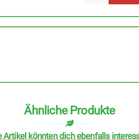
Das
Beste
für
Reste
6
Stück
zu
50
g
Menge
Ähnliche Produkte
 Artikel könnten dich ebenfalls interes