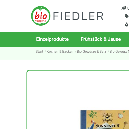
Skip
U
to
content
Einzelprodukte
Frühstück & Jause
Start
Kochen & Backen
Bio Gewürze & Salz
Bio Gewürz