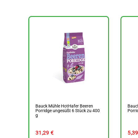
Bauck Mühle HotHafer Beeren
Bauc
Porridge ungesüßt 6 Stück zu 400
Porri
g
31,29
€
5,3