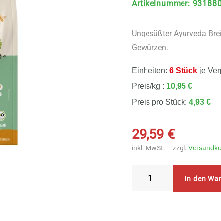
Artikelnummer
:
93188
Ungesüßter Ayurveda Brei
Gewürzen.
Einheiten:
6 Stück
je Ver
Preis/kg :
10,95 €
Preis pro Stück:
4,93 €
29,59
€
inkl. MwSt. – zzgl.
Versandko
Allos
In den Wa
Das
Ungesüßte
Ayurveda-