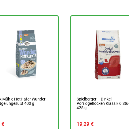
k Mühle HotHafer Wunder
Spielberger – Dinkel
dge ungesüßt 400 g
Porridgeflocken Klassik 6 Stü
425 g
9
€
19,29
€