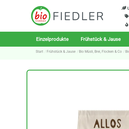
Skip
U
to
content
Einzelprodukte
Frühstück & Jause
Start
Frühstück & Jause
Bio Müsli, Brei, Flocken & Co
Bi