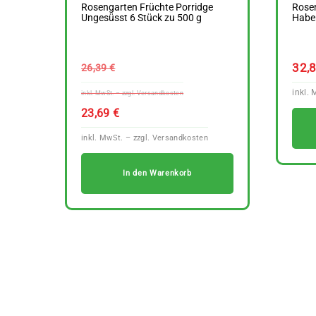
Rosengarten Früchte Porridge
Rosen
Ungesüsst 6 Stück zu 500 g
Haber
Ursprünglicher
32,
26,39
€
Preis
war:
Aktueller
23,69
€
26,39 €
Preis
ist:
23,69 €.
In den Warenkorb