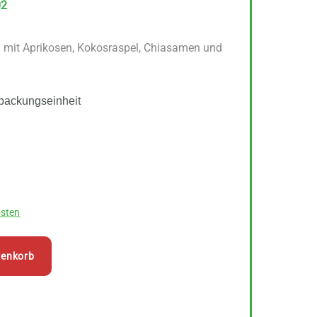
02
 mit Aprikosen, Kokosraspel, Chiasamen und
packungseinheit
sten
renkorb