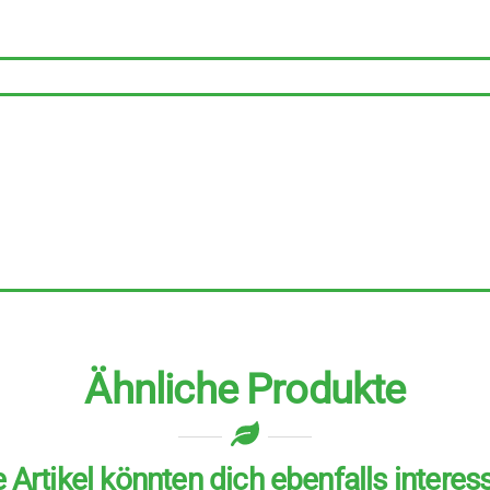
Porridge
6
Stück
zu
450
g
Menge
Ähnliche Produkte
 Artikel könnten dich ebenfalls interes