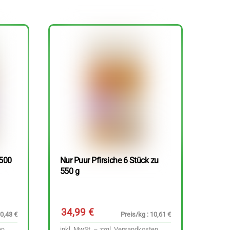
 500
Nur Puur Pfirsiche 6 Stück zu
550 g
34,99
€
10,43 €
Preis/kg : 10,61 €
en
inkl. MwSt. – zzgl.
Versandkosten