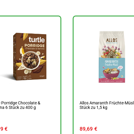
e Porridge Chocolate &
Allos Amaranth Früchte-Müsli
a 6 Stück zu 400 g
Stück zu 1,5 kg
29
€
89,69
€