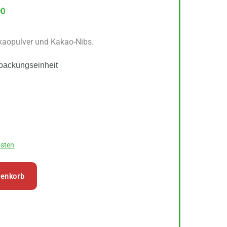
00
kaopulver und Kakao-Nibs.
packungseinheit
sten
renkorb