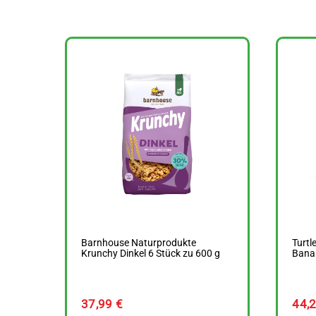
Barnhouse Naturprodukte
Turtl
Krunchy Dinkel 6 Stück zu 600 g
Banan
37,99
€
44,