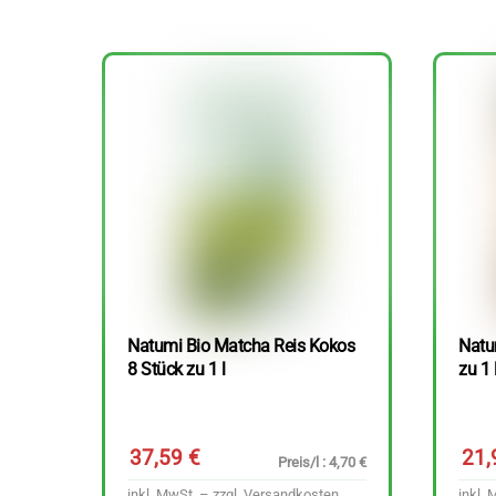
Natumi Bio Matcha Reis Kokos
Natu
8 Stück zu 1 l
zu 1 
37,59
€
21
Preis/l : 4,70 €
inkl. MwSt. – zzgl.
Versandkosten
inkl. 