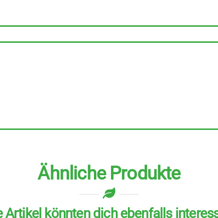
Müsli
5
Stück
zu
500
g
Menge
Ähnliche Produkte
 Artikel könnten dich ebenfalls interes