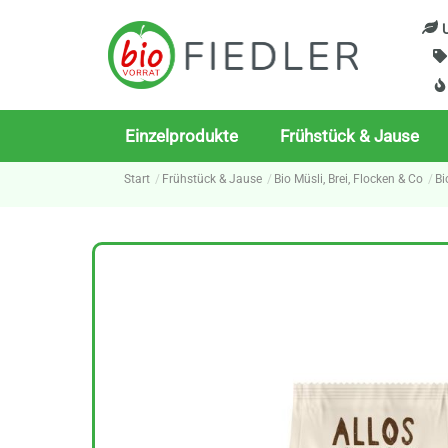
Skip
U
to
content
Einzelprodukte
Frühstück & Jause
Start
Frühstück & Jause
Bio Müsli, Brei, Flocken & Co
Bi