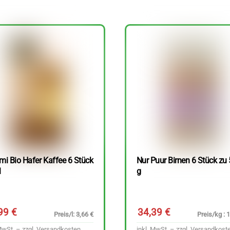
mi Bio Hafer Kaffee 6 Stück
Nur Puur Birnen 6 Stück zu
l
g
,99
€
34,39
€
Preis/l: 3,66 €
Preis/kg : 
MwSt. – zzgl.
Versandkosten
inkl. MwSt. – zzgl.
Versandkost