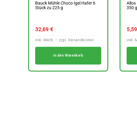
Bauck Mühle Choco Igel Hafer 6
Allo
Stück zu 225 g
350 
32,69
€
5,5
In den Warenkorb