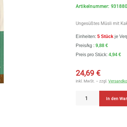
Artikelnummer
:
93188
Ungesüßtes Müsli mit Ka
Einheiten:
5 Stück
je Ver
Preis/kg :
9,88 €
Preis pro Stück:
4,94 €
24,69
€
inkl. MwSt. – zzgl.
Versandko
Allos
In den Wa
Das
Ungesüßte
Schoko-