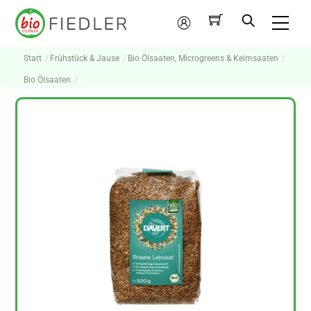
Skip
Me
to
Mein
content
Konto
Start
Frühstück & Jause
Bio Ölsaaten, Microgreens & Keimsaaten
Bio Ölsaaten