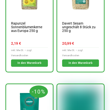
Rapunzel
Davert Sesam
Sonnenblumenkerne
ungeschält 8 Stück zu
aus Europa 250 g
250 g
2,19
€
20,99
€
In den Warenkorb
In den Warenkorb
-10%