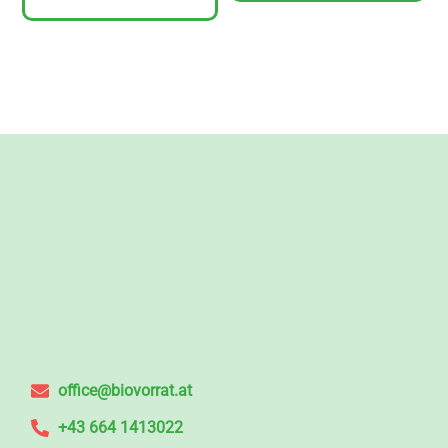
office@biovorrat.at
+43 664 1413022