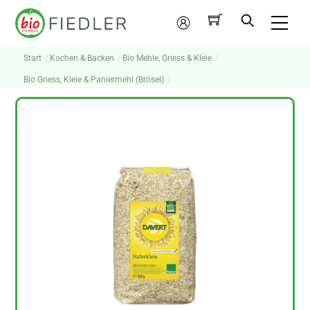
Skip
Me
to
Mein
content
Konto
Start
Kochen & Backen
Bio Mehle, Griess & Kleie
Bio Griess, Kleie & Paniermehl (Brösel)