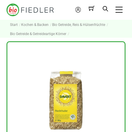
Skip
Me
to
Mein
content
Konto
Start
Kochen & Backen
Bio Getreide, Reis & Hülsenfrüchte
Bio Getreide & Getreideartige Körner