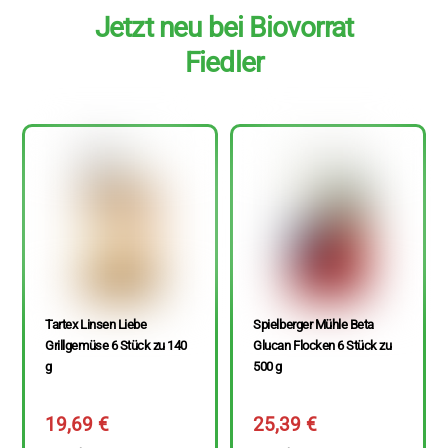
Jetzt neu bei Biovorrat
Fiedler
Tartex Linsen Liebe
Spielberger Mühle Beta
Grillgemüse 6 Stück zu 140
Glucan Flocken 6 Stück zu
g
500 g
19,69
€
25,39
€