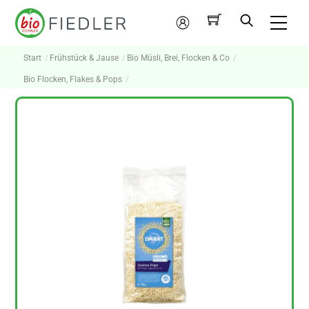
Skip
Me
to
Mein
content
Konto
Start
Frühstück & Jause
Bio Müsli, Brei, Flocken & Co
Bio Flocken, Flakes & Pops