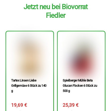
Jetzt neu bei Biovorrat
Fiedler
Tartex Linsen Liebe
Spielberger Mühle Beta
Grillgemüse 6 Stück zu 140
Glucan Flocken 6 Stück zu
g
500 g
19,69
€
25,39
€