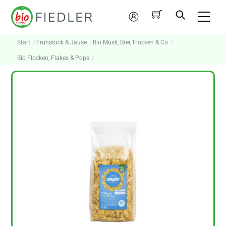
Skip
Me
to
Mein
content
Konto
Start
Frühstück & Jause
Bio Müsli, Brei, Flocken & Co
Bio Flocken, Flakes & Pops