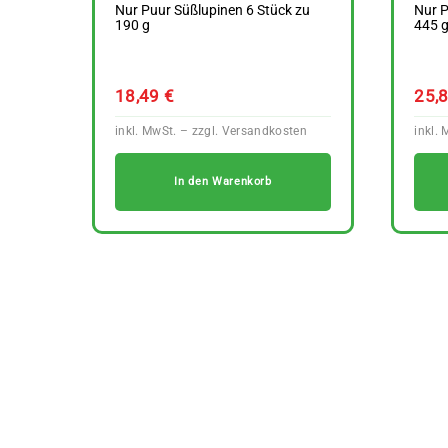
Nur Puur Süßlupinen 6 Stück zu
Nur P
190 g
445 
18,49
€
25,
In den Warenkorb