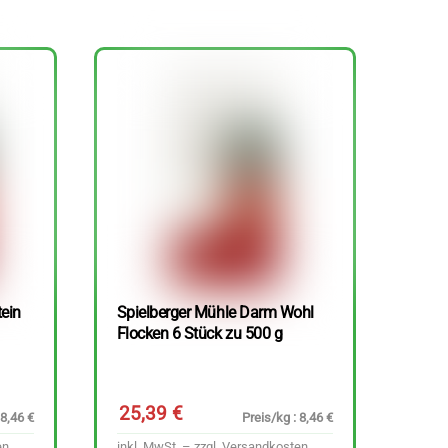
tein
Spielberger Mühle Darm Wohl
Flocken 6 Stück zu 500 g
25,39
€
 8,46 €
Preis/kg : 8,46 €
en
inkl. MwSt. – zzgl.
Versandkosten