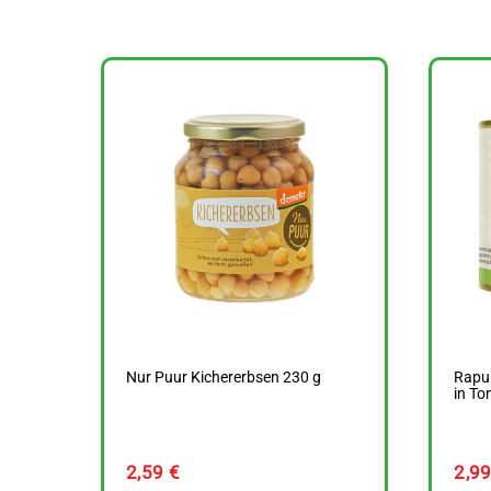
Nur Puur Kichererbsen 230 g
Rapu
in T
2,59
€
2,9