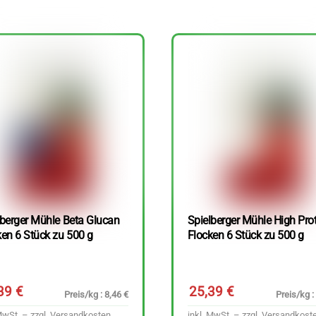
lberger Mühle Beta Glucan
Spielberger Mühle High Pro
ken 6 Stück zu 500 g
Flocken 6 Stück zu 500 g
,39
€
25,39
€
Preis/kg : 8,46 €
Preis/kg :
MwSt. – zzgl.
Versandkosten
inkl. MwSt. – zzgl.
Versandkost