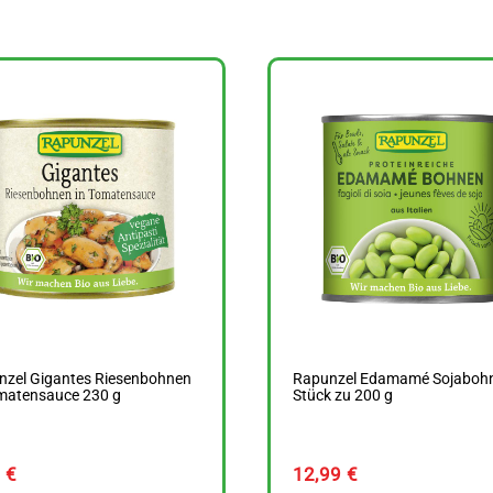
nzel Gigantes Riesenbohnen
Rapunzel Edamamé Sojaboh
omatensauce 230 g
Stück zu 200 g
9
€
12,99
€