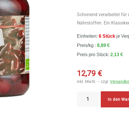
Schonend verarbeitet für
Nährstoffen. Ein Klassike
Einheiten:
6 Stück
je Ver
Preis/kg :
8,89 €
Preis pro Stück:
2,13 €
12,79
€
inkl. MwSt. – zzgl.
Versandko
De
In den Wa
Rit
Kidney
Bohnen
6