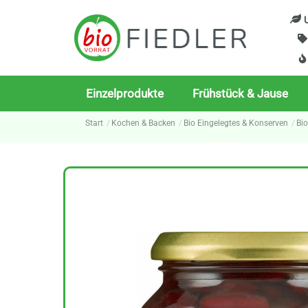
Skip
U
to
content
Einzelprodukte
Frühstück & Jause
Start
Kochen & Backen
Bio Eingelegtes & Konserven
Bi