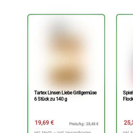
Tartex Linsen Liebe Grillgemüse
Spie
6 Stück zu 140 g
Floc
19,69
€
25
Preis/kg : 23,43 €
inkl. MwSt. – zzgl.
Versandkosten
inkl. 