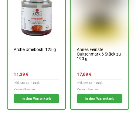
Arche Umeboshi 125 g
Annes Feinste
Quittenmark 6 Stück zu
190 g
11,39
€
17,69
€
In den Warenkorb
In den Warenkorb