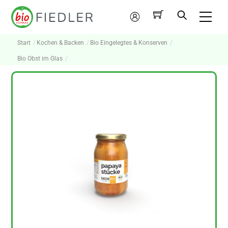
Skip
Me
to
Mein
content
Konto
Start
Kochen & Backen
Bio Eingelegtes & Konserven
Bio Obst im Glas