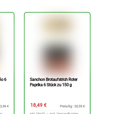
ño 6
Sanchon Brotaufstrich Roter
Paprika 6 Stück zu 150 g
18,49
€
22,96 €
Preis/kg : 20,55 €
en
inkl. MwSt. – zzgl.
Versandkosten