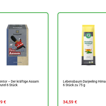
ntor – Der kräftige Assam
Lebensbaum Darjeeling Hima
utel 6 Stück
6 Stück zu 75 g
99
€
34,59
€