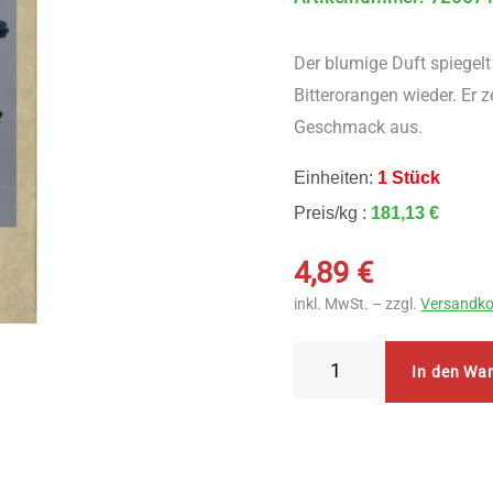
Der blumige Duft spiegelt
Bitterorangen wieder. Er 
Geschmack aus.
Einheiten:
1 Stück
Preis/kg :
181,13 €
4,89
€
inkl. MwSt. – zzgl.
Versandko
Sonnentor
In den Wa
Der
feine
Earl
Grey