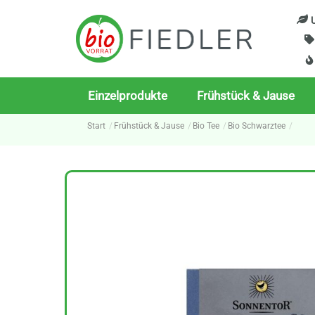
Skip
U
to
content
Einzelprodukte
Frühstück & Jause
Start
Frühstück & Jause
Bio Tee
Bio Schwarztee