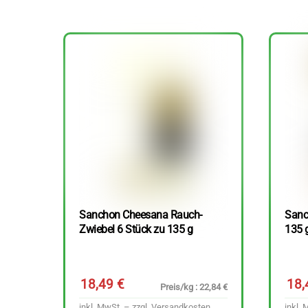
Sanchon Cheesana Rauch-
Sanc
Zwiebel 6 Stück zu 135 g
135 
18,49
€
18
Preis/kg : 22,84 €
inkl. MwSt. – zzgl.
Versandkosten
inkl. 