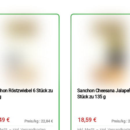
hon Röstzwiebel 6 Stück zu
Sanchon Cheesana Jalape
g
Stück zu 135 g
,49
€
18,59
€
Preis/kg : 22,84 €
Preis/kg : 
MwSt. – zzgl.
Versandkosten
inkl. MwSt. – zzgl.
Versandkost