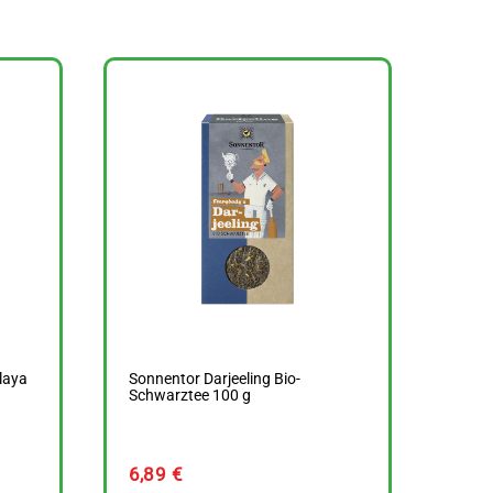
laya
Sonnentor Darjeeling Bio-
Schwarztee 100 g
6,89
€