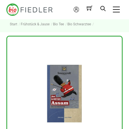
Skip
Me
to
Mein
content
Konto
Start
Frühstück & Jause
Bio Tee
Bio Schwarztee