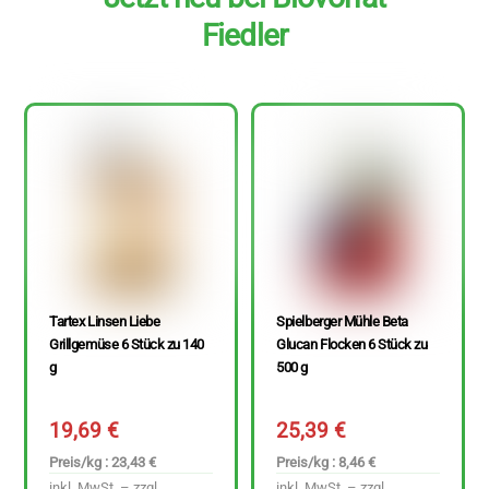
Fiedler
Tartex Linsen Liebe
Spielberger Mühle Beta
Grillgemüse 6 Stück zu 140
Glucan Flocken 6 Stück zu
g
500 g
19,69
€
25,39
€
Preis/kg : 23,43 €
Preis/kg : 8,46 €
inkl. MwSt. – zzgl.
inkl. MwSt. – zzgl.