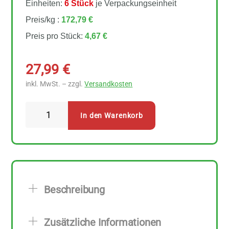
Einheiten:
6 Stück
je Verpackungseinheit
Preis/kg :
172,79 €
Preis pro Stück:
4,67 €
27,99
€
inkl. MwSt. – zzgl.
Versandkosten
Sonnentor
In den Warenkorb
-
Die
blumige
Jasmin
Teebeutel
Beschreibung
6
Stück
Zusätzliche Informationen
Menge