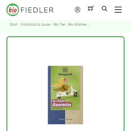
Skip
Me
to
Mein
content
Konto
Start
Frühstück & Jause
Bio Tee
Bio Grüntee