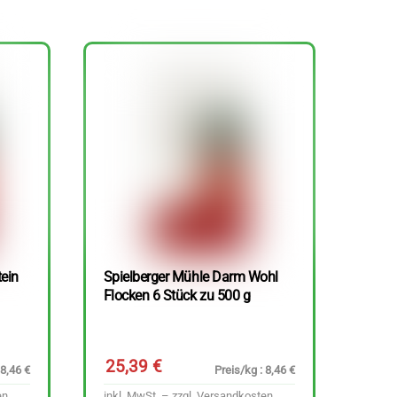
tein
Spielberger Mühle Darm Wohl
Flocken 6 Stück zu 500 g
25,39
€
 8,46 €
Preis/kg : 8,46 €
en
inkl. MwSt. – zzgl.
Versandkosten