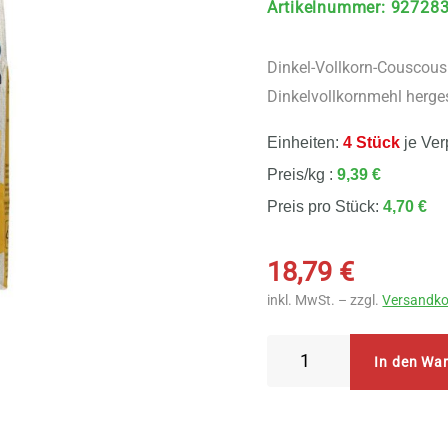
Artikelnummer
:
92728
Dinkel-Vollkorn-Couscous 
Dinkelvollkornmehl herges
Einheiten:
4 Stück
je Ver
Preis/kg :
9,39 €
Preis pro Stück:
4,70 €
18,79
€
inkl. MwSt. – zzgl.
Versandko
Spielberger
In den Wa
-
Dinkel-
Vollkorn