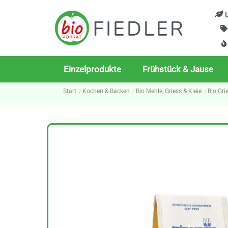
Skip
U
to
content
Einzelprodukte
Frühstück & Jause
Start
Kochen & Backen
Bio Mehle, Griess & Kleie
Bio Gri