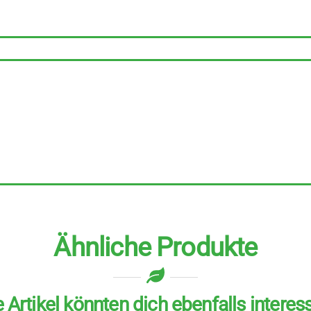
Couscous
4
Stück
zu
500
g
Menge
Ähnliche Produkte
 Artikel könnten dich ebenfalls interes