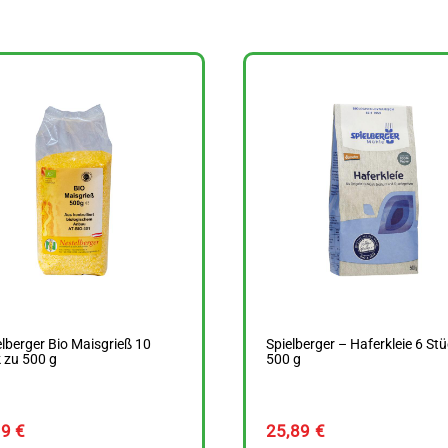
lberger Bio Maisgrieß 10
Spielberger – Haferkleie 6 St
 zu 500 g
500 g
49
€
25,89
€