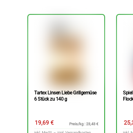
Tartex Linsen Liebe Grillgemüse
Spie
6 Stück zu 140 g
Floc
19,69
€
25
Preis/kg : 23,43 €
inkl. MwSt. – zzgl.
Versandkosten
inkl. 