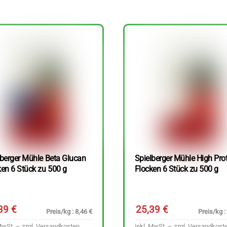
lberger Mühle Beta Glucan
Spielberger Mühle High Pro
ken 6 Stück zu 500 g
Flocken 6 Stück zu 500 g
,39
€
25,39
€
Preis/kg : 8,46 €
Preis/kg :
MwSt. – zzgl.
Versandkosten
inkl. MwSt. – zzgl.
Versandkost