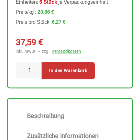
Einheiten:
6 Stück
je Verpackungseinheit
Preis/kg :
20,86 €
Preis pro Stück:
6,27 €
37,59
€
inkl. MwSt. – zzgl.
Versandkosten
Dr.
In den Warenkorb
Goerg
Bio
Kokos
Flakes
6
Beschreibung
Stück
zu
Zusätzliche Informationen
300