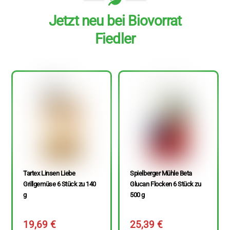
Jetzt neu bei Biovorrat
Fiedler
Tartex Linsen Liebe
Spielberger Mühle Beta
Grillgemüse 6 Stück zu 140
Glucan Flocken 6 Stück zu
g
500 g
19,69
€
25,39
€