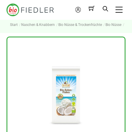
Skip
Me
to
Mein
content
Konto
Start
Naschen & Knabbern
Bio Nüsse & Trockenfrüchte
Bio Nüsse