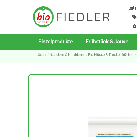
Skip
U
to
content
Einzelprodukte
Frühstück & Jause
Start
Naschen & Knabbern
Bio Nüsse & Trockenfrüchte