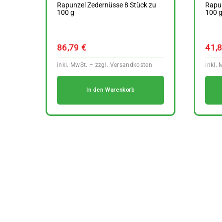
Rapunzel Zedernüsse 8 Stück zu
Rapu
100 g
100 
86,79
€
41,
In den Warenkorb