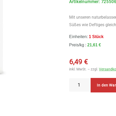
Artikelnummer
:
72550
Mit unseren naturbelasse
Süßes wie Deftiges glei
Einheiten:
1 Stück
Preis/kg :
21,61 €
6,49
€
inkl. MwSt. – zzgl.
Versandko
Dr.
In den Wa
Goerg
Bio
Kokosraspel
300