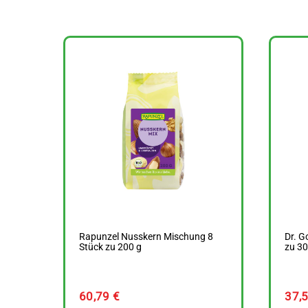
Rapunzel Nusskern Mischung 8
Dr. G
Stück zu 200 g
zu 30
60,79
€
37,