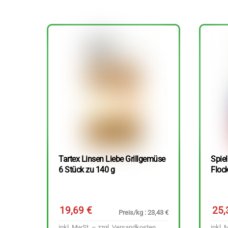
Tartex Linsen Liebe Grillgemüse
Spie
6 Stück zu 140 g
Floc
19,69
€
25
Preis/kg : 23,43 €
inkl. MwSt. – zzgl.
Versandkosten
inkl. 