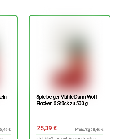
tein
Spielberger Mühle Darm Wohl
Flocken 6 Stück zu 500 g
25,39
€
 8,46 €
Preis/kg : 8,46 €
en
inkl. MwSt. – zzgl.
Versandkosten