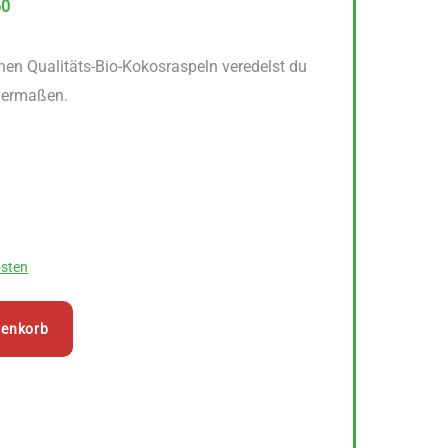
60
nen Qualitäts-Bio-Kokosraspeln veredelst du
chermaßen.
sten
renkorb