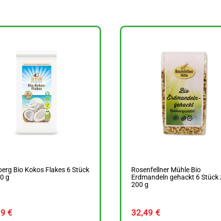
oerg Bio Kokos Flakes 6 Stück
Rosenfellner Mühle Bio
0 g
Erdmandeln gehackt 6 Stück 
200 g
59
€
32,49
€