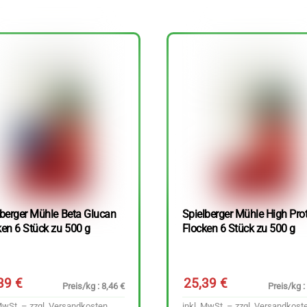
lberger Mühle Beta Glucan
Spielberger Mühle High Pro
ken 6 Stück zu 500 g
Flocken 6 Stück zu 500 g
,39
€
25,39
€
Preis/kg : 8,46 €
Preis/kg :
MwSt. – zzgl.
Versandkosten
inkl. MwSt. – zzgl.
Versandkost