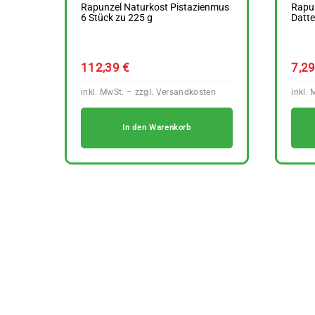
Rapunzel Naturkost Pistazienmus
Rapu
6 Stück zu 225 g
Datte
112,39
€
7,2
In den Warenkorb