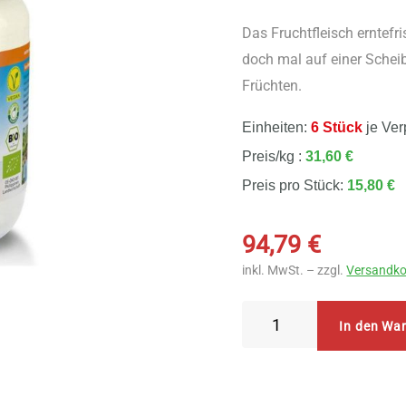
Das Fruchtfleisch erntef
doch mal auf einer Schei
Früchten.
Einheiten:
6 Stück
je Ver
Preis/kg :
31,60 €
Preis pro Stück:
15,80 €
94,79
€
inkl. MwSt. – zzgl.
Versandko
Dr.
In den Wa
Goerg
Bio-
Kokosmus