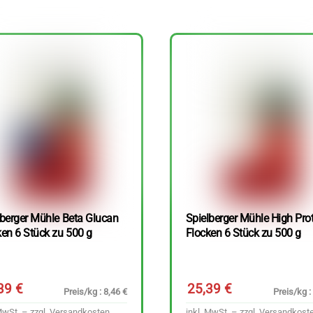
lberger Mühle Beta Glucan
Spielberger Mühle High Pro
ken 6 Stück zu 500 g
Flocken 6 Stück zu 500 g
,39
€
25,39
€
Preis/kg : 8,46 €
Preis/kg :
MwSt. – zzgl.
Versandkosten
inkl. MwSt. – zzgl.
Versandkost