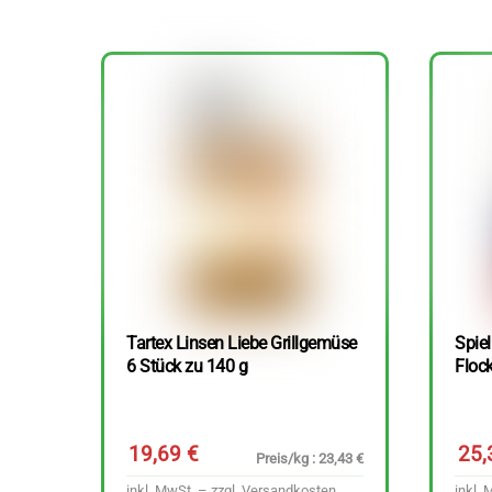
Tartex Linsen Liebe Grillgemüse
Spie
6 Stück zu 140 g
Floc
19,69
€
25
Preis/kg : 23,43 €
inkl. MwSt. – zzgl.
Versandkosten
inkl. 