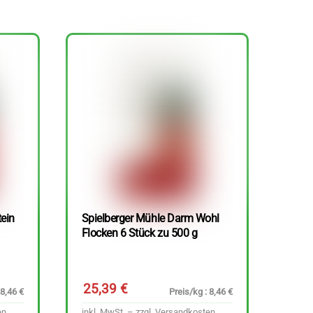
tein
Spielberger Mühle Darm Wohl
Flocken 6 Stück zu 500 g
25,39
€
 8,46 €
Preis/kg : 8,46 €
en
inkl. MwSt. – zzgl.
Versandkosten