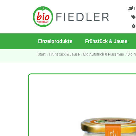
Skip
U
to
content
Einzelprodukte
Frühstück & Jause
Start
Frühstück & Jause
Bio Aufstrich & Nussmus
Bio 