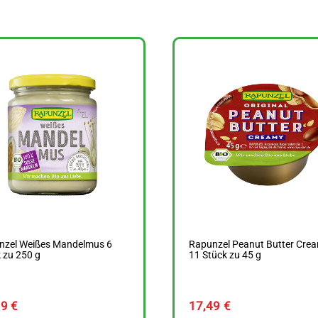
nzel Weißes Mandelmus 6
Rapunzel Peanut Butter Cre
 zu 250 g
11 Stück zu 45 g
99
€
17,49
€