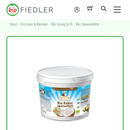
Skip
Me
to
Mein
content
Konto
Start
Kochen & Backen
Bio Essig & Öl
Bio Speisefette