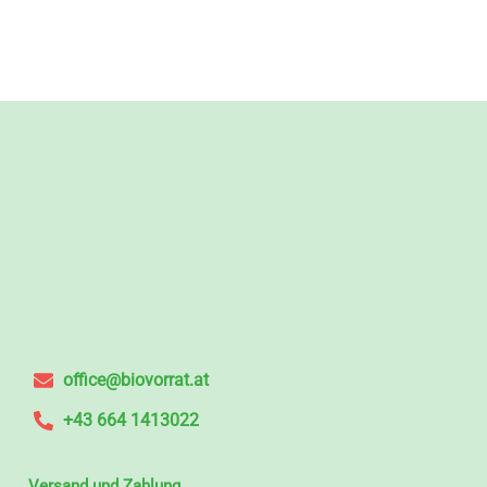
office@biovorrat.at
+43 664 1413022
Versand und Zahlung