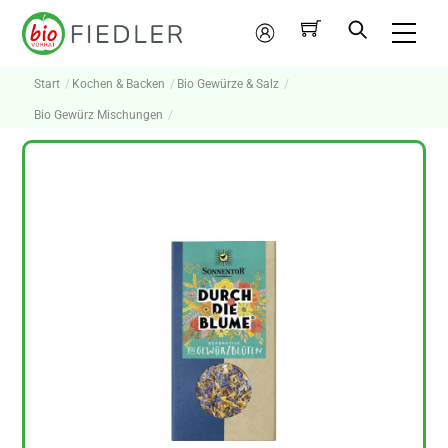
Skip
Me
to
Mein
content
Konto
Start
Kochen & Backen
Bio Gewürze & Salz
Bio Gewürz Mischungen