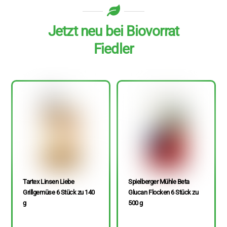
Jetzt neu bei Biovorrat
Fiedler
Tartex Linsen Liebe
Spielberger Mühle Beta
Grillgemüse 6 Stück zu 140
Glucan Flocken 6 Stück zu
g
500 g