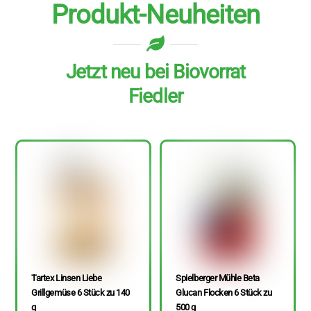
Produkt-Neuheiten
Jetzt neu bei Biovorrat
Fiedler
Tartex Linsen Liebe
Spielberger Mühle Beta
Grillgemüse 6 Stück zu 140
Glucan Flocken 6 Stück zu
g
500 g