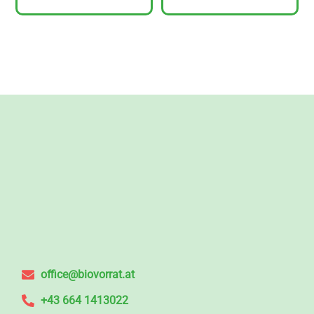
office@biovorrat.at
+43 664 1413022