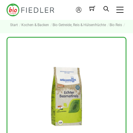
Skip
Me
to
Mein
content
Konto
Start
Kochen & Backen
Bio Getreide, Reis & Hülsenfrüchte
Bio Reis