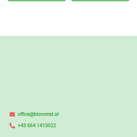
office@biovorrat.at
+43 664 1413022