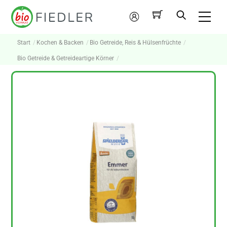
Skip
Me
to
Mein
content
Konto
Start
Kochen & Backen
Bio Getreide, Reis & Hülsenfrüchte
Bio Getreide & Getreideartige Körner