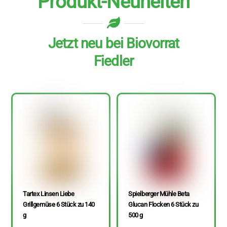
Produkt-Neuheiten
Jetzt neu bei Biovorrat
Fiedler
Tartex Linsen Liebe
Spielberger Mühle Beta
Grillgemüse 6 Stück zu 140
Glucan Flocken 6 Stück zu
g
500 g