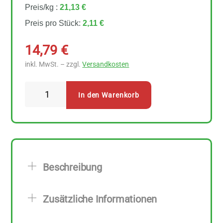
Preis/kg :
21,13 €
Preis pro Stück:
2,11 €
14,79
€
inkl. MwSt. – zzgl.
Versandkosten
Erdmann
In den Warenkorb
Hauser
Käse
Grissini
aus
Weizen
Beschreibung
7
Stück
Zusätzliche Informationen
zu
100