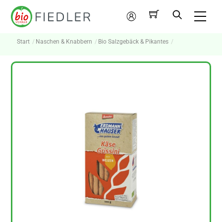
Skip
Me
to
Mein
content
Konto
Start
Naschen & Knabbern
Bio Salzgebäck & Pikantes