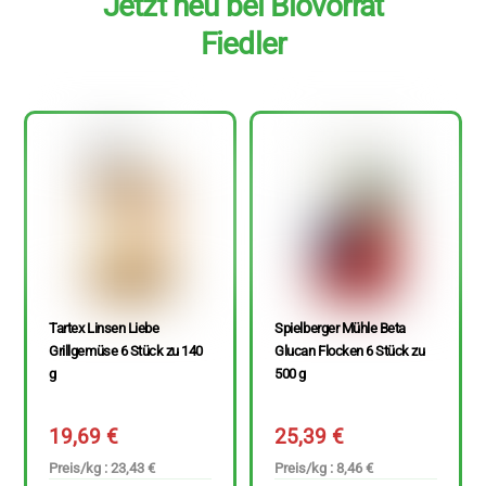
Jetzt neu bei Biovorrat
Fiedler
Tartex Linsen Liebe
Spielberger Mühle Beta
Grillgemüse 6 Stück zu 140
Glucan Flocken 6 Stück zu
g
500 g
19,69
€
25,39
€
Preis/kg : 23,43 €
Preis/kg : 8,46 €