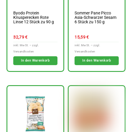
Byodo Protein
Sommer Pane Picco
Knusperecken Rote
Asia-Schwarzer Sesam
Linse 12 Stück zu 90 g
6 Stück zu 150 g
32,79
€
15,59
€
In den Warenkorb
In den Warenkorb