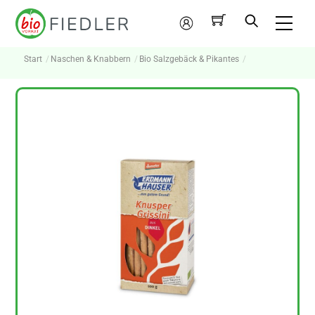
Skip
Me
to
Mein
content
Konto
Start
Naschen & Knabbern
Bio Salzgebäck & Pikantes