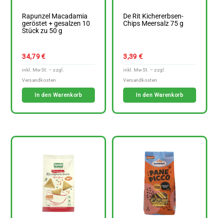
Rapunzel Macadamia
De Rit Kichererbsen-
geröstet + gesalzen 10
Chips Meersalz 75 g
Stück zu 50 g
34,79
€
3,39
€
In den Warenkorb
In den Warenkorb