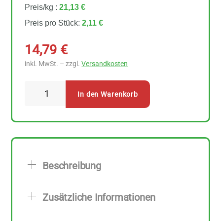
Preis/kg :
21,13 €
Preis pro Stück:
2,11 €
14,79
€
inkl. MwSt. – zzgl.
Versandkosten
Erdmann
In den Warenkorb
Hauser
Knusper
Grissini
aus
Dinkel
Beschreibung
7
Stück
Zusätzliche Informationen
zu
100