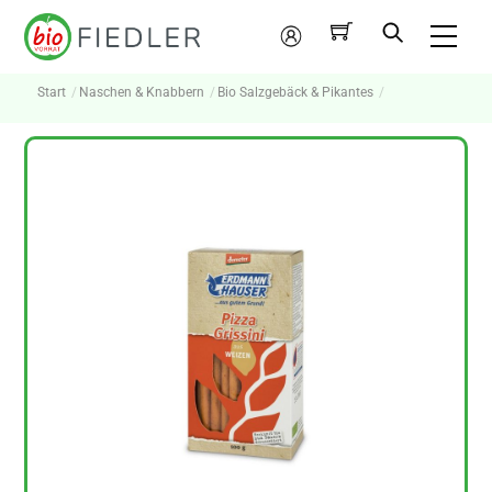
Skip
Me
to
Mein
content
Konto
Start
Naschen & Knabbern
Bio Salzgebäck & Pikantes