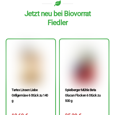
Jetzt neu bei Biovorrat
Fiedler
Tartex Linsen Liebe
Spielberger Mühle Beta
Grillgemüse 6 Stück zu 140
Glucan Flocken 6 Stück zu
g
500 g