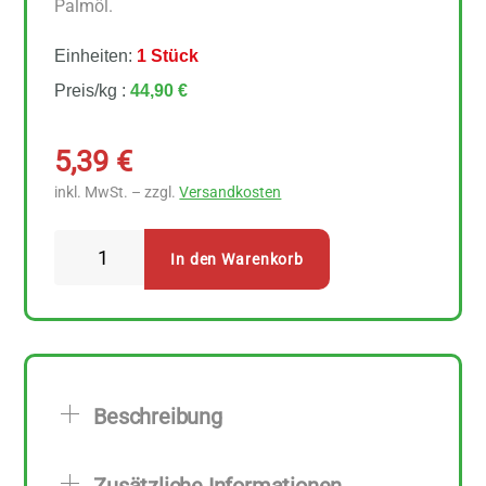
Palmöl.
Einheiten:
1 Stück
Preis/kg :
44,90 €
5,39
€
inkl. MwSt. – zzgl.
Versandkosten
Erntesegen
In den Warenkorb
Hühnerbouillon
hefefrei
120
g
Menge
Beschreibung