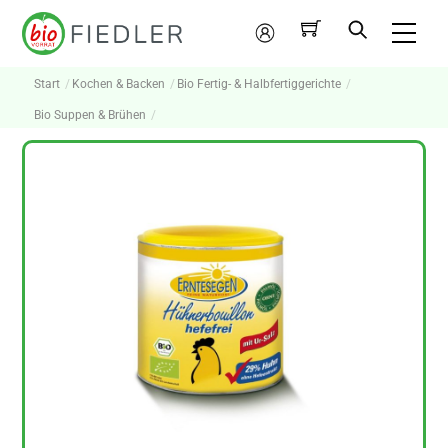
Skip
Me
to
Mein
content
Konto
Start
Kochen & Backen
Bio Fertig- & Halbfertiggerichte
Bio Suppen & Brühen