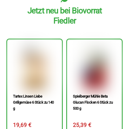
Jetzt neu bei Biovorrat
Fiedler
Tartex Linsen Liebe
Spielberger Mühle Beta
Grillgemüse 6 Stück zu 140
Glucan Flocken 6 Stück zu
g
500 g
19,69
€
25,39
€