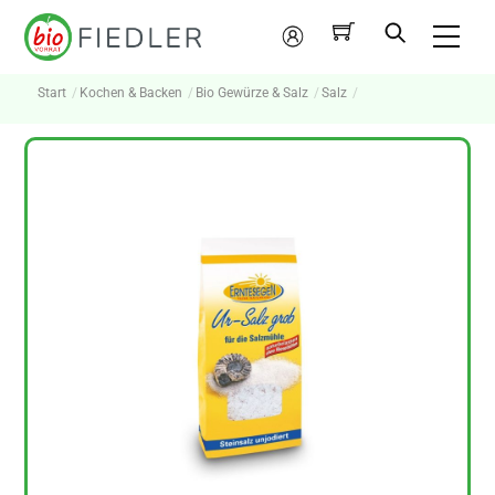
Skip
Me
to
Mein
content
Konto
Start
Kochen & Backen
Bio Gewürze & Salz
Salz