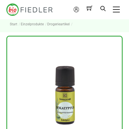
Skip
Me
to
Mein
content
Konto
Start
Einzelprodukte
Drogerieartikel