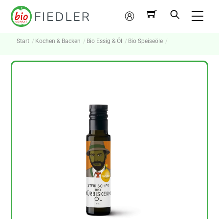
Skip
Me
to
Mein
content
Konto
Start
Kochen & Backen
Bio Essig & Öl
Bio Speiseöle