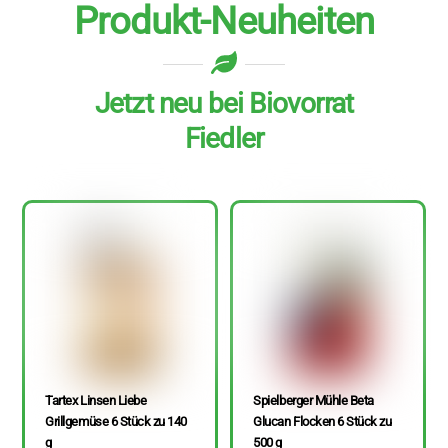
Produkt-Neuheiten
Jetzt neu bei Biovorrat
Fiedler
Tartex Linsen Liebe
Spielberger Mühle Beta
Grillgemüse 6 Stück zu 140
Glucan Flocken 6 Stück zu
g
500 g