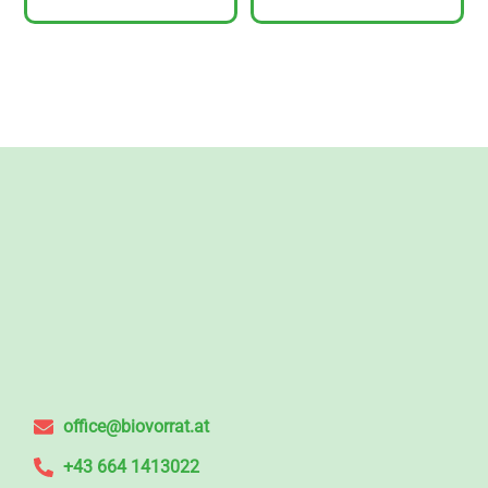
office@biovorrat.at
+43 664 1413022