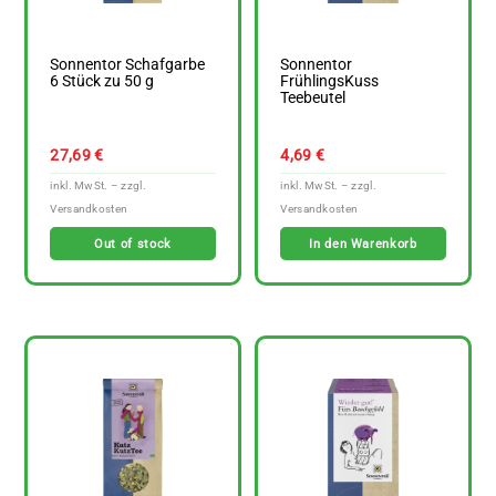
Sonnentor Schafgarbe
Sonnentor
6 Stück zu 50 g
FrühlingsKuss
Teebeutel
27,69
€
4,69
€
Out of stock
In den Warenkorb