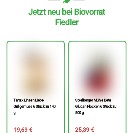
Jetzt neu bei Biovorrat
Fiedler
Tartex Linsen Liebe
Spielberger Mühle Beta
Grillgemüse 6 Stück zu 140
Glucan Flocken 6 Stück zu
g
500 g
19,69
€
25,39
€