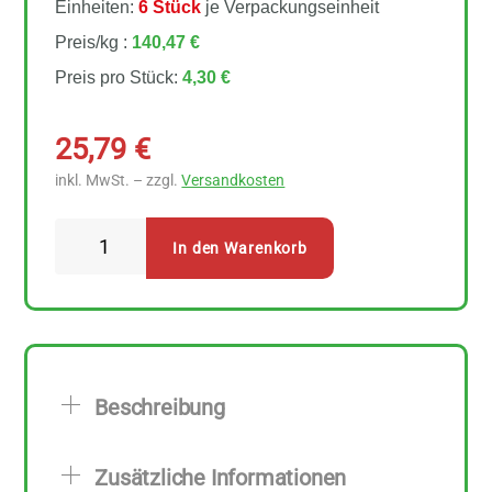
Einheiten:
6 Stück
je Verpackungseinheit
Preis/kg :
140,47 €
Preis pro Stück:
4,30 €
25,79
€
inkl. MwSt. – zzgl.
Versandkosten
Sonnentor
In den Warenkorb
-
Fenchel
Anis
Kümmel
Teebeutel
Beschreibung
6
Stück
Zusätzliche Informationen
Menge