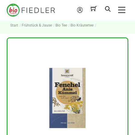
Skip
Me
to
Mein
content
Konto
Start
Frühstück & Jause
Bio Tee
Bio Kräutertee