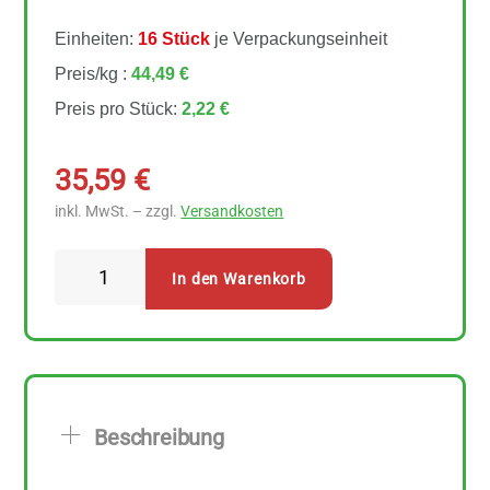
Einheiten:
16 Stück
je Verpackungseinheit
Preis/kg :
44,49 €
Preis pro Stück:
2,22 €
35,59
€
inkl. MwSt. – zzgl.
Versandkosten
Allos
In den Warenkorb
Flapjack
Nuss
16
Stück
zu
Beschreibung
50
g