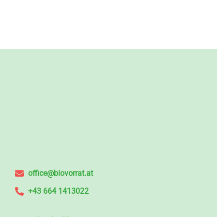
office@biovorrat.at
+43 664 1413022