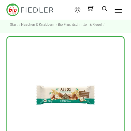
Skip
Me
to
Mein
content
Konto
Start
Naschen & Knabbern
Bio Fruchtschnitten & Riegel