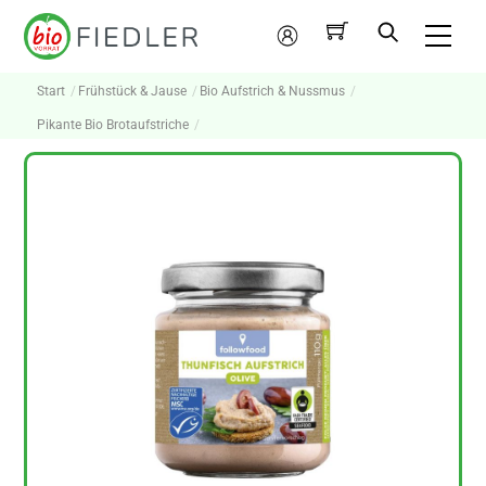
Skip
Me
to
Mein
content
Konto
Start
Frühstück & Jause
Bio Aufstrich & Nussmus
Pikante Bio Brotaufstriche