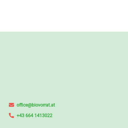
office@biovorrat.at
+43 664 1413022