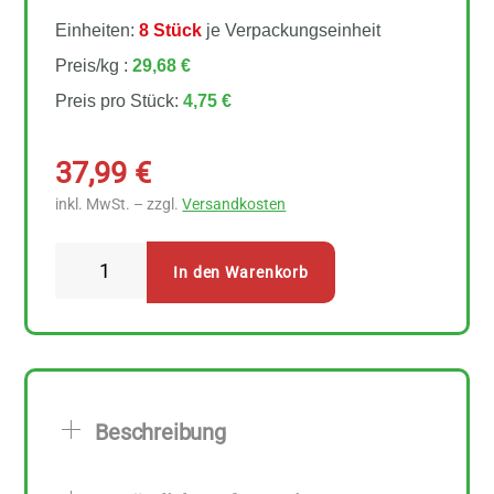
Einheiten:
8 Stück
je Verpackungseinheit
Preis/kg :
29,68 €
Preis pro Stück:
4,75 €
37,99
€
inkl. MwSt. – zzgl.
Versandkosten
Followfood
In den Warenkorb
Thunfisch
Filets
in
nativem
Bio-
Beschreibung
Olivenöl
extra