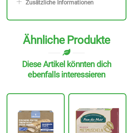
Zusätzliche Informationen
8
Stück
zu
160
Ähnliche Produkte
g
Menge
Diese Artikel könnten dich
ebenfalls interessieren