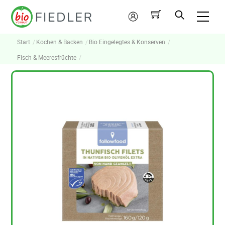
Skip
Me
to
Mein
content
Konto
Start
Kochen & Backen
Bio Eingelegtes & Konserven
Fisch & Meeresfrüchte