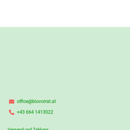
office@biovorrat.at
+43 664 1413022
Versand und Zahlung