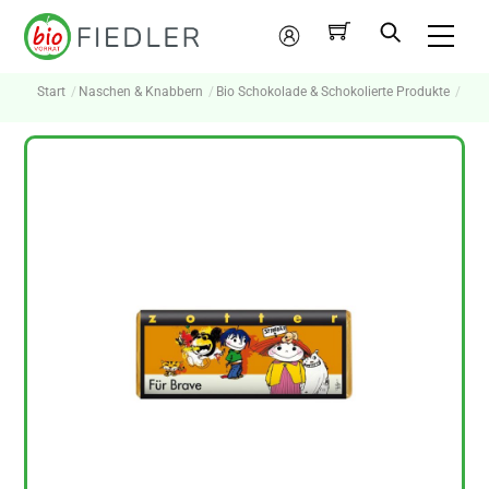
Skip
Me
to
Mein
content
Konto
Start
Naschen & Knabbern
Bio Schokolade & Schokolierte Produkte