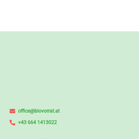
office@biovorrat.at
+43 664 1413022