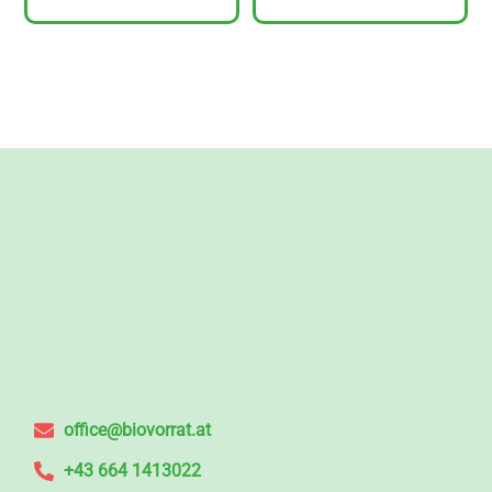
office@biovorrat.at
+43 664 1413022