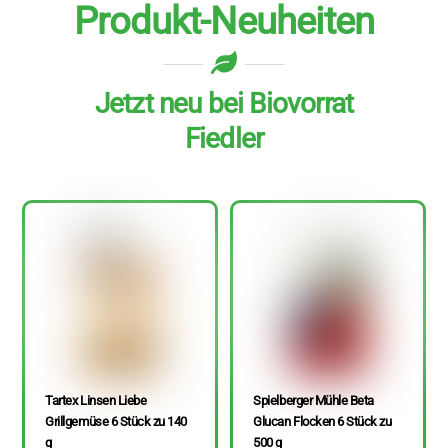
Produkt-Neuheiten
Jetzt neu bei Biovorrat
Fiedler
Tartex Linsen Liebe
Spielberger Mühle Beta
Grillgemüse 6 Stück zu 140
Glucan Flocken 6 Stück zu
g
500 g