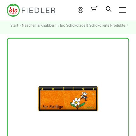
Skip
Me
to
Mein
content
Konto
Start
Naschen & Knabbern
Bio Schokolade & Schokolierte Produkte