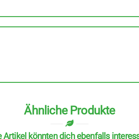
250
g
Menge
Ähnliche Produkte
 Artikel könnten dich ebenfalls interes