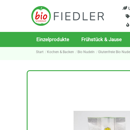
Skip
U
to
content
Einzelprodukte
Frühstück & Jause
Start
Kochen & Backen
Bio Nudeln
Glutenfreie Bio Nude