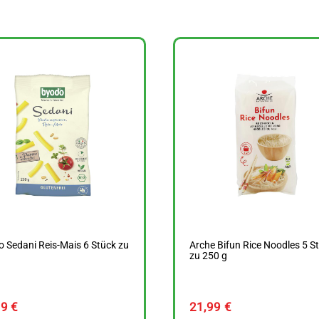
 Sedani Reis-Mais 6 Stück zu
Arche Bifun Rice Noodles 5 S
g
zu 250 g
49
€
21,99
€