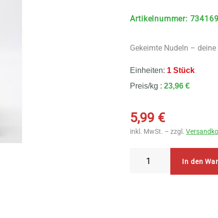
Artikelnummer
:
73416
Gekeimte Nudeln – deine
Einheiten:
1 Stück
Preis/kg :
23,96 €
5,99
€
inkl. MwSt. – zzgl.
Versandko
Govinda
In den Wa
Goodel
aus
gekeimtem
Buchweizen