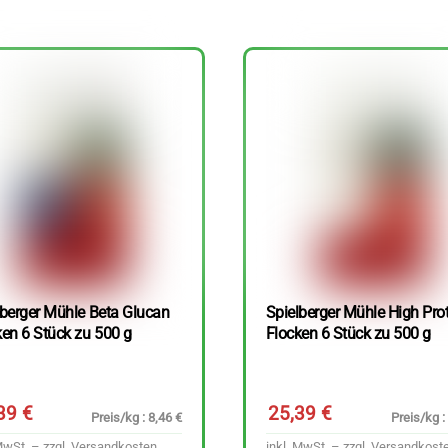
lberger Mühle Beta Glucan
Spielberger Mühle High Pro
ken 6 Stück zu 500 g
Flocken 6 Stück zu 500 g
,39
€
25,39
€
Preis/kg : 8,46 €
Preis/kg :
MwSt. – zzgl.
Versandkosten
inkl. MwSt. – zzgl.
Versandkost