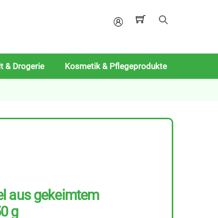
Mein
Konto
t & Drogerie
Kosmetik & Pflegeprodukte
l aus gekeimtem
0 g