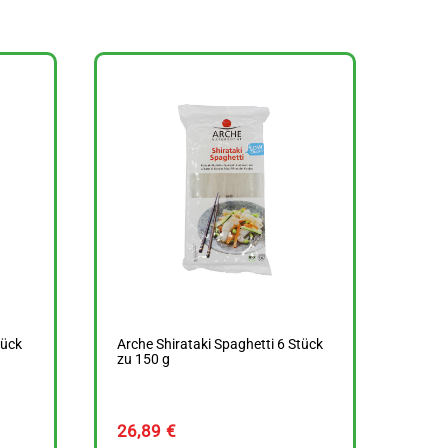
tück
Arche Shirataki Spaghetti 6 Stück
zu 150 g
26,89
€