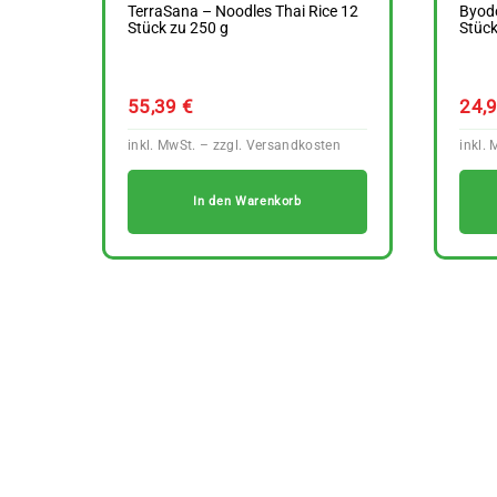
TerraSana – Noodles Thai Rice 12
Byodo
Stück zu 250 g
Stück
55,39
€
24,
In den Warenkorb