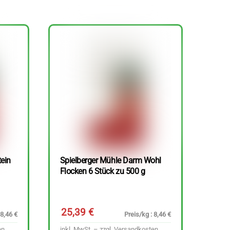
tein
Spielberger Mühle Darm Wohl
Flocken 6 Stück zu 500 g
25,39
€
 8,46 €
Preis/kg : 8,46 €
en
inkl. MwSt. – zzgl.
Versandkosten