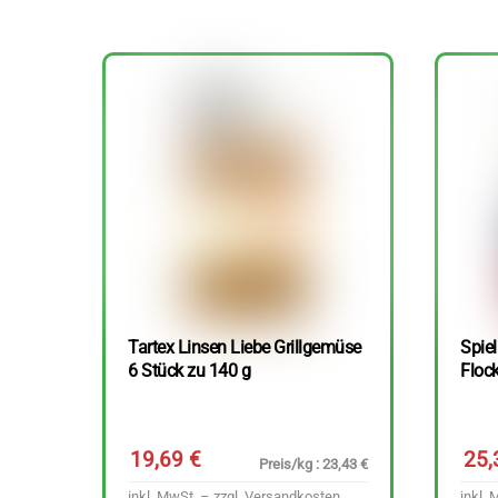
Tartex Linsen Liebe Grillgemüse
Spie
6 Stück zu 140 g
Floc
19,69
€
25
Preis/kg : 23,43 €
inkl. MwSt. – zzgl.
Versandkosten
inkl. 