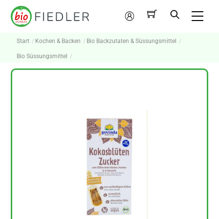
Skip
Me
to
Mein
content
Konto
Start
Kochen & Backen
Bio Backzutaten & Süssungsmittel
Bio Süssungsmittel