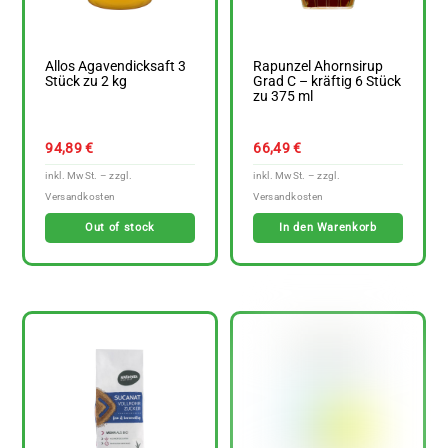
Allos Agavendicksaft 3
Rapunzel Ahornsirup
Stück zu 2 kg
Grad C – kräftig 6 Stück
zu 375 ml
94,89
€
66,49
€
Out of stock
In den Warenkorb