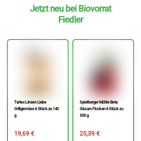
Jetzt neu bei Biovorrat
Fiedler
Tartex Linsen Liebe
Spielberger Mühle Beta
Grillgemüse 6 Stück zu 140
Glucan Flocken 6 Stück zu
g
500 g
19,69
€
25,39
€