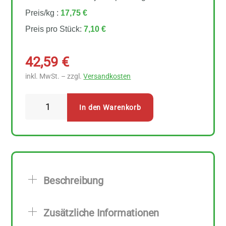
Preis/kg :
17,75 €
Preis pro Stück:
7,10 €
42,59
€
inkl. MwSt. – zzgl.
Versandkosten
Govinda
In den Warenkorb
Kokosblütenzucker
6
Stück
zu
400
Beschreibung
g
Menge
Zusätzliche Informationen