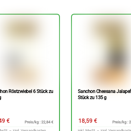
hon Röstzwiebel 6 Stück zu
Sanchon Cheesana Jalape
g
Stück zu 135 g
,49
€
18,59
€
Preis/kg : 22,84 €
Preis/kg : 
MwSt. – zzgl.
Versandkosten
inkl. MwSt. – zzgl.
Versandkost