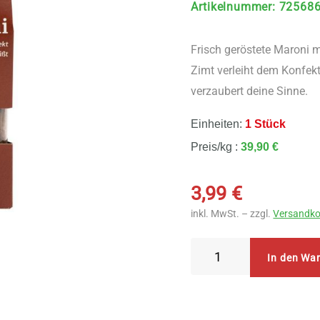
Artikelnummer
:
72568
Frisch geröstete Maroni
Zimt verleiht dem Konfekt
verzaubert deine Sinne.
Einheiten:
1 Stück
Preis/kg :
39,90 €
3,99
€
inkl. MwSt. – zzgl.
Versandko
Govinda
In den Wa
Maroni
Kastanien-
Fruchtkonfekt