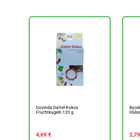
Govinda Dattel-Kokos
Byod
Fruchtkugeln 120 g
Hülse
4,69
€
2,7