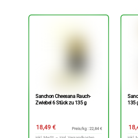
Sanchon Cheesana Rauch-
Sanc
Zwiebel 6 Stück zu 135 g
135 
18,49
€
18
Preis/kg : 22,84 €
inkl. MwSt. – zzgl.
Versandkosten
inkl. 