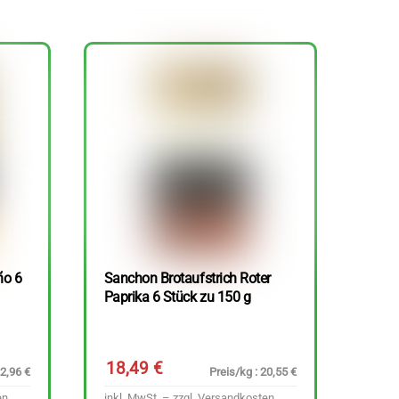
ño 6
Sanchon Brotaufstrich Roter
Paprika 6 Stück zu 150 g
18,49
€
22,96 €
Preis/kg : 20,55 €
en
inkl. MwSt. – zzgl.
Versandkosten