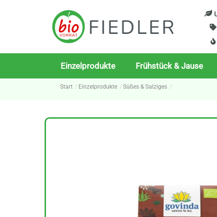
Skip
U
to
content
Einzelprodukte
Frühstück & Jause
Start
Einzelprodukte
Süßes & Salziges