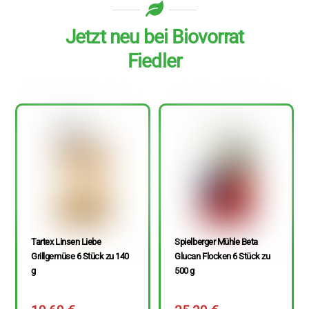
Jetzt neu bei Biovorrat
Fiedler
Tartex Linsen Liebe
Spielberger Mühle Beta
Grillgemüse 6 Stück zu 140
Glucan Flocken 6 Stück zu
g
500 g