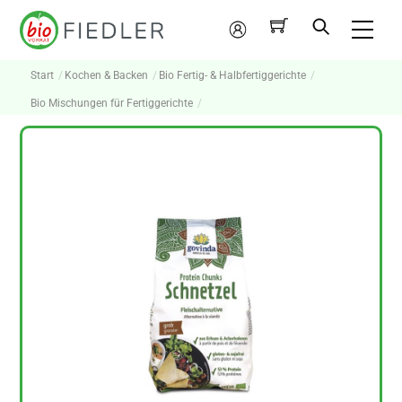
Skip
Me
to
Mein
content
Konto
Start
Kochen & Backen
Bio Fertig- & Halbfertiggerichte
Bio Mischungen für Fertiggerichte