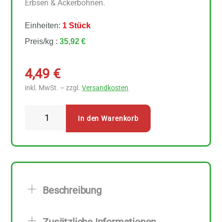
Erbsen & Ackerbohnen.
Einheiten:
1 Stück
Preis/kg :
35,92 €
4,49
€
inkl. MwSt. – zzgl.
Versandkosten
Govinda
In den Warenkorb
Protein
Chunks
Schnetzel
125
g
Beschreibung
Menge