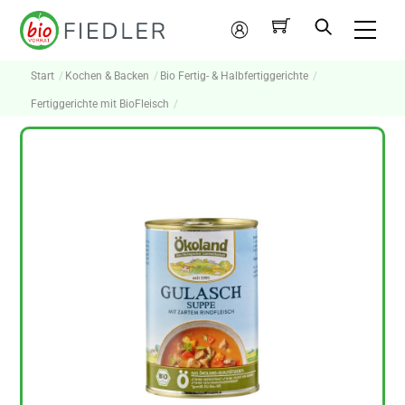
Skip
Me
to
Mein
content
Konto
Start
Kochen & Backen
Bio Fertig- & Halbfertiggerichte
Fertiggerichte mit BioFleisch