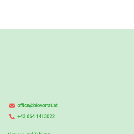
office@biovorrat.at
+43 664 1413022