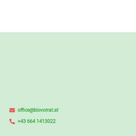
office@biovorrat.at
+43 664 1413022