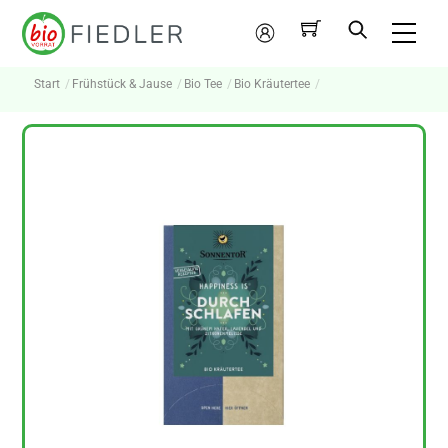
Skip
Me
to
Mein
content
Konto
Start
Frühstück & Jause
Bio Tee
Bio Kräutertee