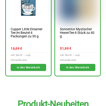
Cupper Little Dreamer
Sonnentor Mystischer
Tee im Beutel 4
HexenTee 6 Stück zu 40
Packungen zu 30 g
g
16,69
€
31,99
€
In den Warenkorb
In den Warenkorb
Produkt-Neuheiten