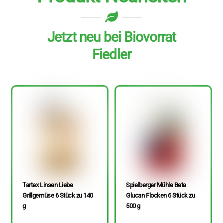
Jetzt neu bei Biovorrat
Fiedler
Tartex Linsen Liebe
Spielberger Mühle Beta
Grillgemüse 6 Stück zu 140
Glucan Flocken 6 Stück zu
g
500 g