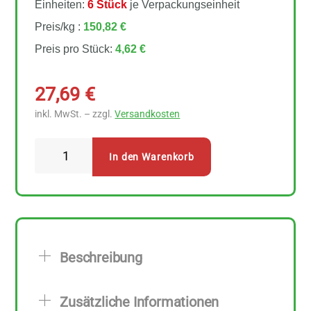
Einheiten:
6 Stück
je Verpackungseinheit
Preis/kg :
150,82 €
Preis pro Stück:
4,62 €
27,69
€
inkl. MwSt. – zzgl.
Versandkosten
Sonnentor
In den Warenkorb
-
Happiness
is
Frau
sein
Beschreibung
Teebeutel
6
Zusätzliche Informationen
Stück