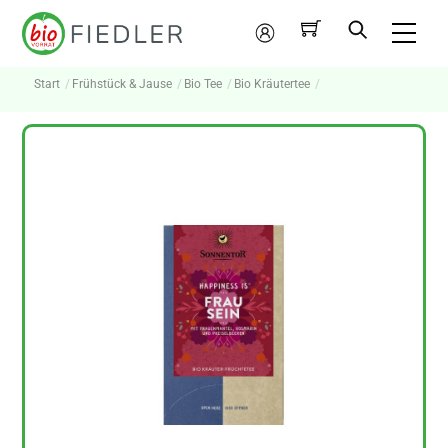
Skip
Me
to
Mein
content
Konto
Start
Frühstück & Jause
Bio Tee
Bio Kräutertee