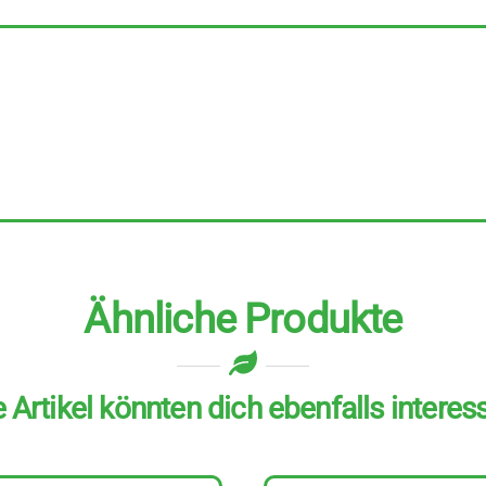
zur
Unterstützung
des
Immunsystems
und
der
Vitalität
Menge
Ähnliche Produkte
 Artikel könnten dich ebenfalls interes