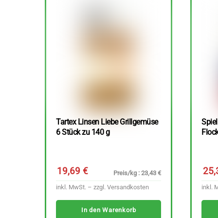
Tartex Linsen Liebe Grillgemüse
Spie
6 Stück zu 140 g
Floc
19,69
€
25
Preis/kg : 23,43 €
inkl. MwSt. – zzgl.
Versandkosten
inkl. 
In den Warenkorb