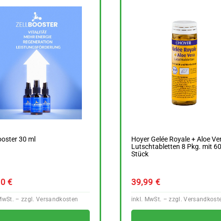
ooster 30 ml
Hoyer Gelée Royale + Aloe Ve
Lutschtabletten 8 Pkg. mit 6
Stück
90
€
39,99
€