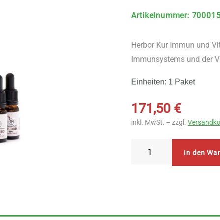
Artikelnummer
:
70001
Herbor Kur Immun und Vit
Immunsystems und der Vit
Einheiten: 1 Paket
171,50
€
inkl. MwSt. – zzgl.
Versandko
Herbor
In den Wa
Kur
Immun
und
Vital-
Basis