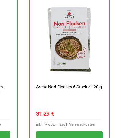
ra
Arche Nori-Flocken 6 Stück zu 20 g
0
31,29
€