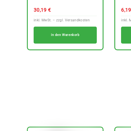
30,19
€
6,1
In den Warenkorb