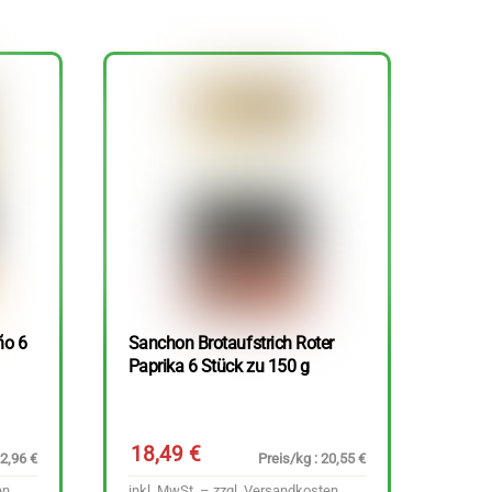
ño 6
Sanchon Brotaufstrich Roter
Paprika 6 Stück zu 150 g
18,49
€
22,96 €
Preis/kg : 20,55 €
en
inkl. MwSt. – zzgl.
Versandkosten