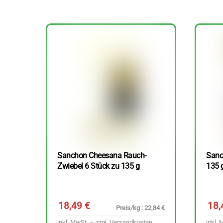
Sanchon Cheesana Rauch-
Sanc
Zwiebel 6 Stück zu 135 g
135 
18,49
€
18
Preis/kg : 22,84 €
inkl. MwSt. – zzgl.
Versandkosten
inkl. 