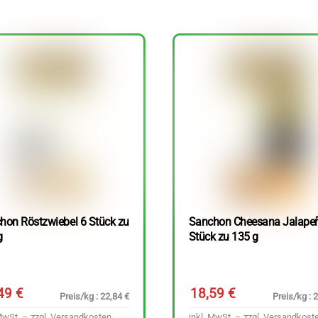
hon Röstzwiebel 6 Stück zu
Sanchon Cheesana Jalape
g
Stück zu 135 g
,49
€
18,59
€
Preis/kg : 22,84 €
Preis/kg : 
MwSt. – zzgl.
Versandkosten
inkl. MwSt. – zzgl.
Versandkost