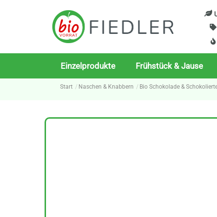
Skip
U
to
content
Einzelprodukte
Frühstück & Jause
Start
Naschen & Knabbern
Bio Schokolade & Schokoliert