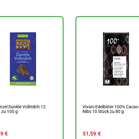
zel Dunkle Vollmilch 12
Vivani Edelbitter 100% Cacao
 zu 100 g
Nibs 10 Stück zu 80 g
49
€
51,59
€