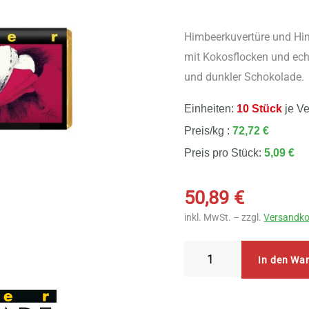
Himbeerkuvertüre und Him
mit Kokosflocken und echt
und dunkler Schokolade.
Einheiten:
10 Stück
je V
Preis/kg :
72,72 €
Preis pro Stück:
5,09 €
50,89
€
inkl. MwSt. – zzgl.
Versandko
Zotter
In den Wa
Schokolade
Himbeer