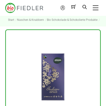
Skip
Me
to
Mein
content
Konto
Start
Naschen & Knabbern
Bio Schokolade & Schokolierte Produkte