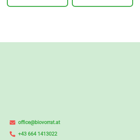
office@biovorrat.at
+43 664 1413022