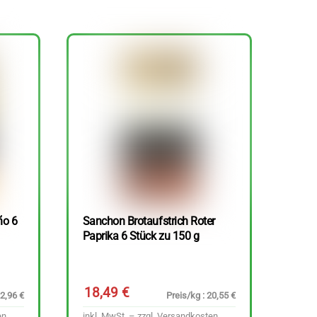
ño 6
Sanchon Brotaufstrich Roter
Paprika 6 Stück zu 150 g
18,49
€
22,96 €
Preis/kg : 20,55 €
en
inkl. MwSt. – zzgl.
Versandkosten