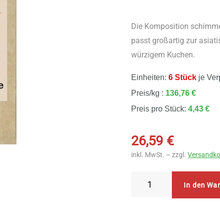
Die Komposition schimmer
passt großartig zur asia
würzigem Kuchen.
Einheiten:
6 Stück
je Ver
Preis/kg :
136,76 €
Preis pro Stück:
4,43 €
26,59
€
inkl. MwSt. – zzgl.
Versandko
Sonnentor
In den Wa
-
Ingwer