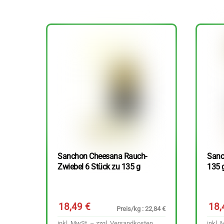
Sanchon Cheesana Rauch-
Sanc
Zwiebel 6 Stück zu 135 g
135 
18,49
€
18
Preis/kg : 22,84 €
inkl. MwSt. – zzgl.
Versandkosten
inkl. 