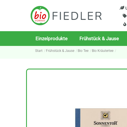
Skip
U
to
content
Einzelprodukte
Frühstück & Jause
Start
Frühstück & Jause
Bio Tee
Bio Kräutertee