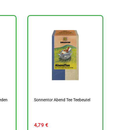
eden
Sonnentor Abend Tee Teebeutel
4,79
€