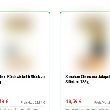
hon Röstzwiebel 6 Stück zu
Sanchon Cheesana Jalape
g
Stück zu 135 g
,49
€
18,59
€
Preis/kg : 22,84 €
Preis/kg : 
MwSt. – zzgl.
Versandkosten
inkl. MwSt. – zzgl.
Versandkost