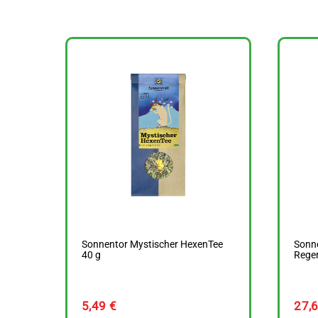
Sonnentor Mystischer HexenTee
Sonne
40 g
Regen
5,49
€
27,