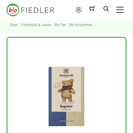
Skip
Me
to
Mein
content
Konto
Start
Frühstück & Jause
Bio Tee
Bio Kräutertee