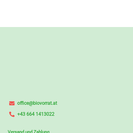
office@biovorrat.at
+43 664 1413022
Versand und Zahlung