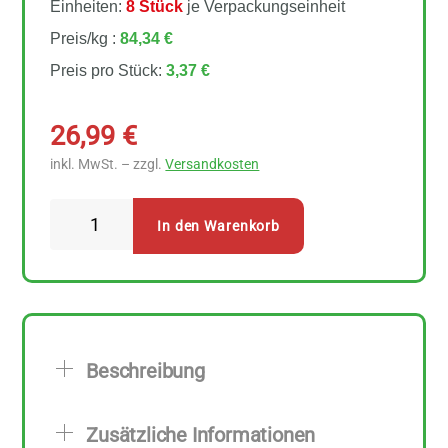
Einheiten:
8 Stück
je Verpackungseinheit
Preis/kg :
84,34 €
Preis pro Stück:
3,37 €
26,99
€
inkl. MwSt. – zzgl.
Versandkosten
Lebensbaum
In den Warenkorb
Janosch
Waldbären
Teebeutel
8
Stück
Beschreibung
Menge
Zusätzliche Informationen