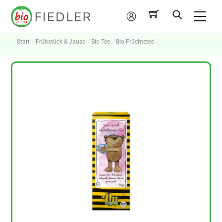
Skip
Me
to
Mein
content
Konto
Start
Frühstück & Jause
Bio Tee
Bio Früchtetee