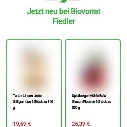
Jetzt neu bei Biovorrat
Fiedler
Tartex Linsen Liebe
Spielberger Mühle Beta
Grillgemüse 6 Stück zu 140
Glucan Flocken 6 Stück zu
g
500 g
19,69
€
25,39
€