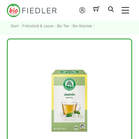
Skip
Me
to
Mein
content
Konto
Start
Frühstück & Jause
Bio Tee
Bio Grüntee