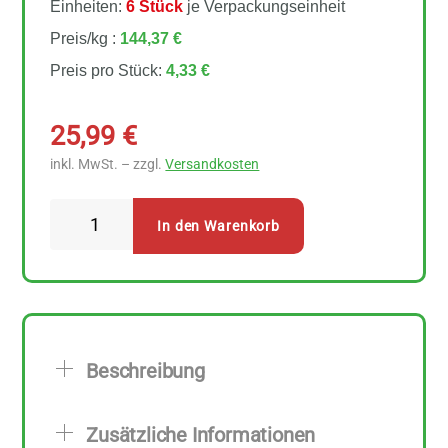
Einheiten:
6 Stück
je Verpackungseinheit
Preis/kg :
144,37 €
Preis pro Stück:
4,33 €
25,99
€
inkl. MwSt. – zzgl.
Versandkosten
Lebensbaum
In den Warenkorb
Jasmin
Grüntee
Teebeutel
6
Stück
Beschreibung
Menge
Zusätzliche Informationen