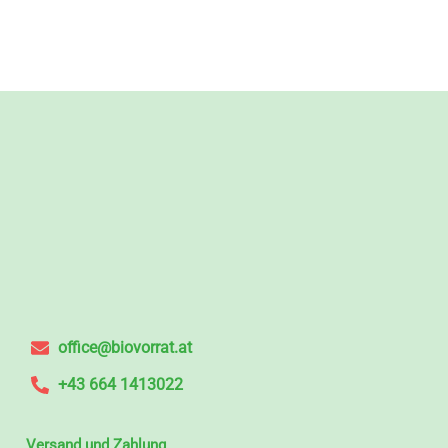
office@biovorrat.at
+43 664 1413022
Versand und Zahlung