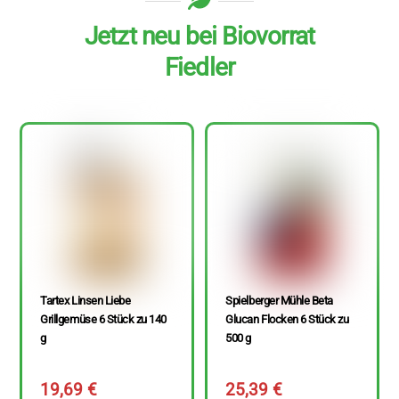
Jetzt neu bei Biovorrat
Fiedler
Tartex Linsen Liebe
Spielberger Mühle Beta
Grillgemüse 6 Stück zu 140
Glucan Flocken 6 Stück zu
g
500 g
19,69
€
25,39
€