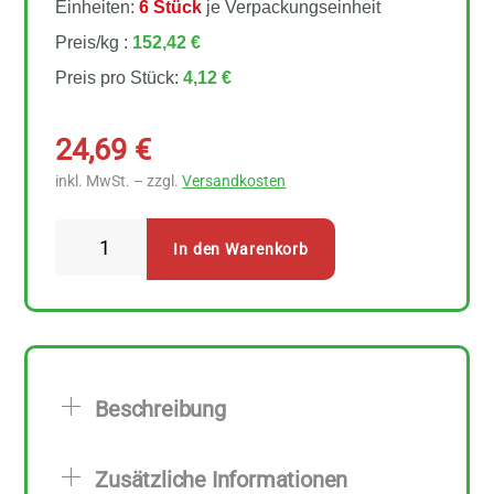
Einheiten:
6 Stück
je Verpackungseinheit
Preis/kg :
152,42 €
Preis pro Stück:
4,12 €
24,69
€
inkl. MwSt. – zzgl.
Versandkosten
Sonnentor
In den Warenkorb
-
Käsepappel
Teebeutel
6
Stück
Beschreibung
Menge
Zusätzliche Informationen