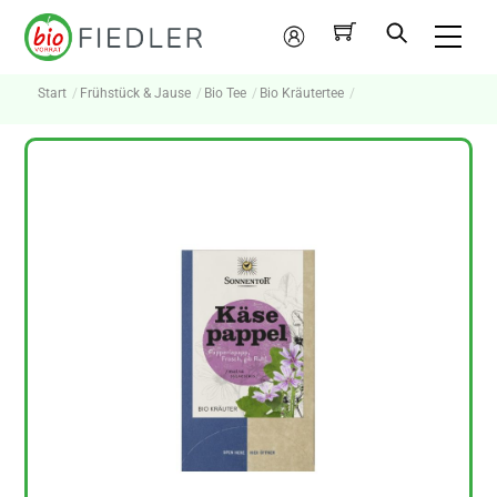
Skip
Me
to
Mein
content
Konto
Start
Frühstück & Jause
Bio Tee
Bio Kräutertee